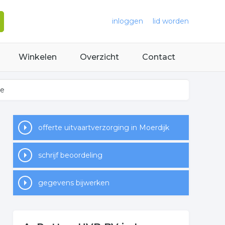
inloggen
lid worden
Winkelen
Overzicht
Contact
we
offerte uitvaartverzorging in Moerdijk
schrijf beoordeling
gegevens bijwerken